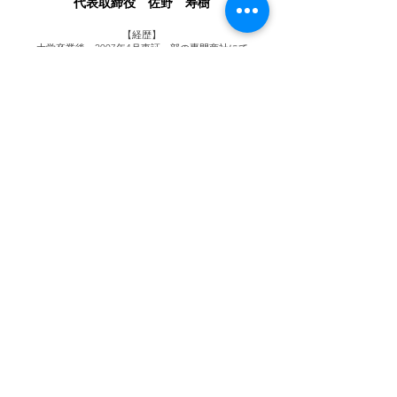
代表取締役 佐野 寿樹
【経歴】
大学卒業後、2007年4月東証一部の専門商社にて
セキュリティ営業に従事。
商いの基本と組織の在り方を学び10年間勤務。
2017年8月より『映像解析プラットフォーム』を提供する
ベンチャー企業にジョイン。
セキュリティ機器の知見を活かし、
【映像解析技術×カメラデバイス】
を組み合わせたセールスを行う。
​2019年1月にスピンアウトし、株式会社ミレテルを設立
【興味関心のあるワード】
顧客満足度、
誠実な対応、
価値の創造
営業利益、
自己資本
1人当たりの生産性
【趣味】
釣り、
読書、将棋、
旅行、
中国語学習、
決算書をみること