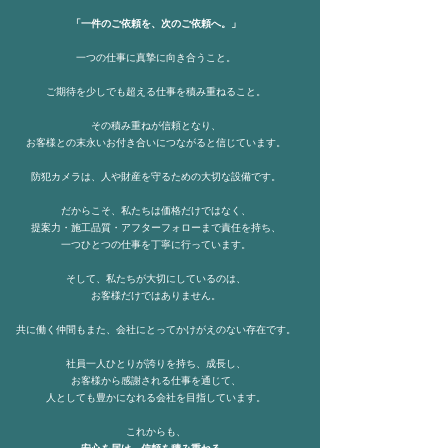
「一件のご依頼を、次のご依頼へ。」
一つの仕事に真摯に向き合うこと。
ご期待を少しでも超える仕事を積み重ねること。
その積み重ねが信頼となり、
お客様との末永いお付き合いにつながると信じています。
防犯カメラは、人や財産を守るための大切な設備です。
だからこそ、私たちは価格だけではなく、
提案力・施工品質・アフターフォローまで責任を持ち、
一つひとつの仕事を丁寧に行っています。
そして、私たちが大切にしているのは、
お客様だけではありません。
共に働く仲間もまた、会社にとってかけがえのない存在です。
社員一人ひとりが誇りを持ち、成長し、
お客様から感謝される仕事を通じて、
人としても豊かになれる会社を目指しています。
これからも、