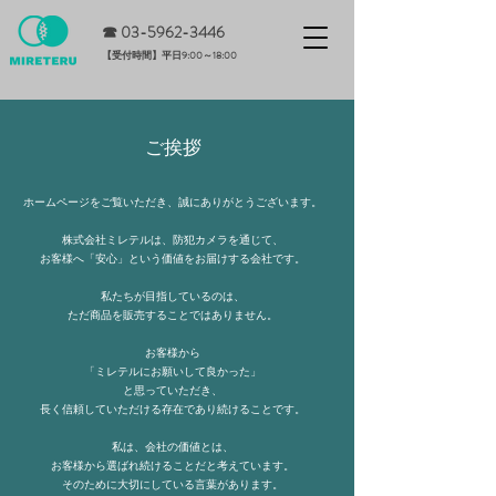
☎ 0
3-5962-3446
​【受付時間】平日9:00～18:00
​ご挨拶
ホームページをご覧いただき、誠にありがとうございます。
株式会社ミレテルは、防犯カメラを通じて、
お客様へ「安心」という価値をお届けする会社です。
私たちが目指しているのは、
ただ商品を販売することでは
ありません。
お客様から
「ミレテルにお願いして良かった」
と思っていただき、
長く信頼していただける存在であり続けることです。
私は、会社の価値とは、
お客様から選ばれ続けることだと考えています。
そのために大切にしている言葉があります。