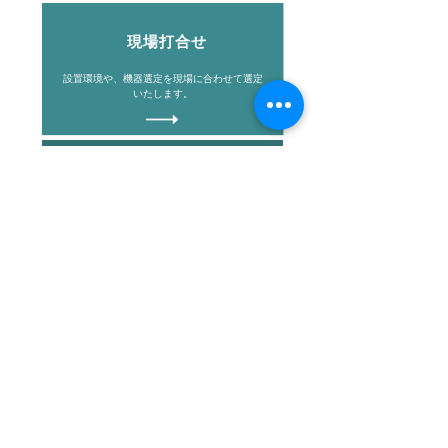
​現場打合せ
設置環境や、機器選定を現場に合わせて選定
いたします。
​契約
​ご提案内容にご納得頂けましたら契約をさせ
て頂きます。
​納品
お打ち合わせ内容に合わせて
​機器を収めて完了です。