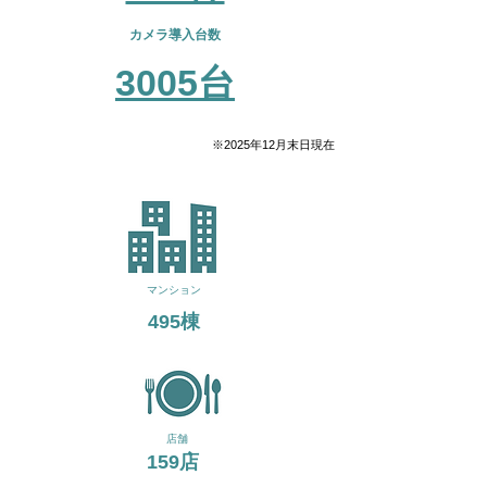
​カメラ
導入台数
​3005台
​※2025年12月末日現在
​マンション
​495棟
​店舗
​159店