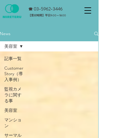
☎ 0
3-5962-3446
​【受付時間】平日9:00～18:00
News
美容室
記事一覧
Customer
Story（導
入事例）
監視カメ
ラに関す
る事
美容室
マンショ
ン
サーマル