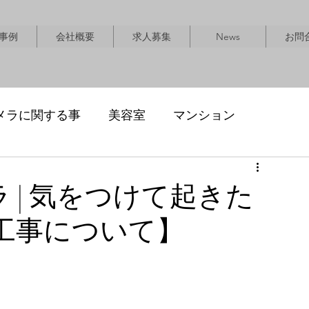
事例
会社概要
求人募集
News
お問
メラに関する事
美容室
マンション
 | 気をつけて起きた
工事について】