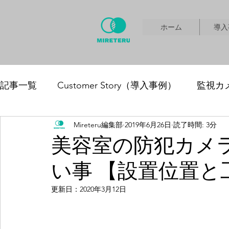
ホーム
導入
記事一覧
Customer Story（導入事例）
監視カ
Mireteru編集部
2019年6月26日
読了時間: 3分
サーマルカメラ
IR
換気アラートシステム
美容室の防犯カメラ
い事 【設置位置と
更新日：
2020年3月12日