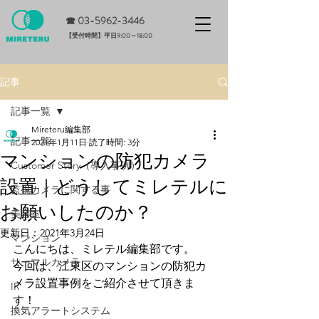
☎ 0
3-5962-3446
​【受付時間】平日9:00～18:00
記事
記事一覧
Mireteru編集部
記事一覧
2021年1月11日
読了時間: 3分
マンションの防犯カメラ
Customer Story（導入事例）
設置｜どうしてミレテルに
監視カメラに関する事
お願いしたのか？
美容室
更新日：
2021年3月24日
マンション
こんにちは、ミレテル編集部です。
サーマルカメラ
今回は、江東区のマンションの防犯カ
メラ設置事例をご紹介させて頂きま
IR
す！
換気アラートシステム